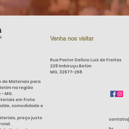
Venha nos visitar
Rua Pastor Delício Luiz de Freitas
229 Imbiruçu Betim
MG, 32677-258
de Materiais para
Betim na região
e - MG.
eriais em frota
dadde, comodidade e
eriais, preço justo
contato
cial.
br