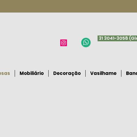
31 3041-3058 (G
esas
Mobiliário
Decoração
Vasilhame
Band