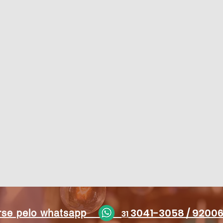
3041-3058 /
9200
erse pelo whatsapp
31