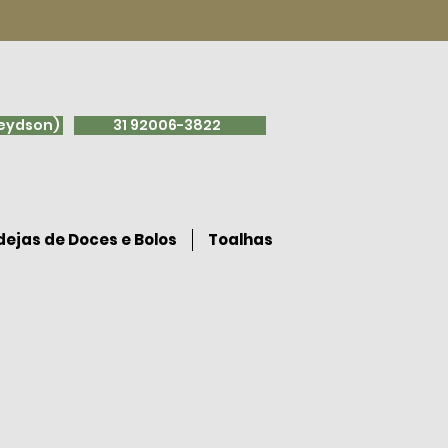
leydson)
31 92006-3822
ejas de Doces e Bolos
Toalhas