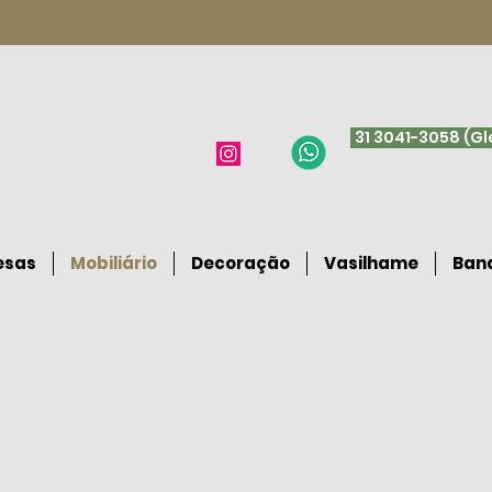
31 3041-3058 (G
esas
Mobiliário
Decoração
Vasilhame
Band