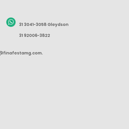
31 3041-3058 Gleydson
31 92006-3822
@finafestamg.com.