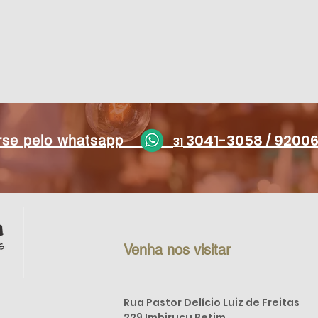
3041-3058 /
9200
erse pelo whatsapp
31
Venha nos visitar
Rua Pastor Delício Luiz de Freitas
229 Imbiruçu Betim