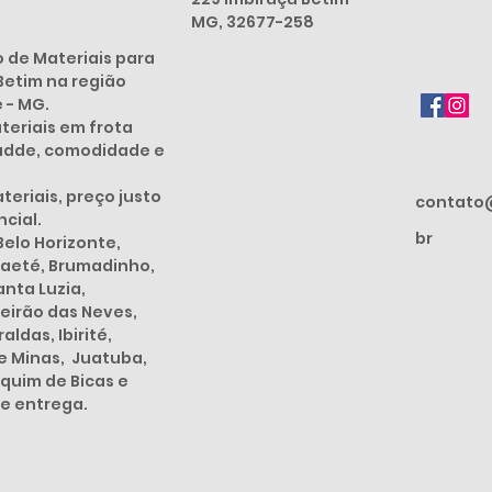
MG, 32677-258
de Materiais para
Betim na região
e - MG.
eriais em frota
dadde, comodidade e
eriais, preço justo
contato
cial.
br
elo Horizonte,
Caeté, Brumadinho,
anta Luzia,
eirão das Neves,
ldas, Ibirité,
de Minas, Juatuba,
quim de Bicas e
de entrega.