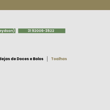
leydson)
31 92006-3822
ejas de Doces e Bolos
Toalhas
tela de Adão
R$ 24 / Toalha redonda floral azul jaquard