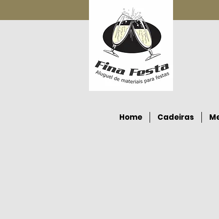
Home
Cadeiras
M
R$ 28 / Toalha redonda Costela de