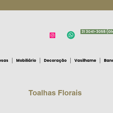
31 3041-3058 (G
esas
Mobiliário
Decoração
Vasilhame
Band
Toalhas Florais
 Adão
R$ 28 / Toalha redonda Costela de Adão
R$ 28 / Toalha redonda Cos